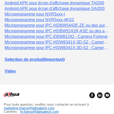
Android APK pour écran d'affichage dynamique TAI200
Android APK pour écran d'affichage dynamique SAI200
Microprogramme pour NVR5xxx-I
Microprogramme pour NVR5xxx-4KS2
Microprogramme pour IPC-HDBW5442E-ZE ou des autres IPC5 varifocal sauf 8MP et IPC5-PV
Microprogramme pour IPC-HDBW5241R-ASE ou des autres IPC5 fixe sauf 8Mp
Microprogramme pour IPC-EBW81242 - Camera Fisheye
Microprogramme pour IPC-HDW8341X-3D-S2 - Camera de comptage 3D - microprogramme algorithme (étape 2)
Microprogramme pour IPC-HDW8341X-3D-S2 - Camera de comptage 3D - microprogramme pincipal (étape 1)
Selection de produit(Important)
Video
Pour toute question, veuillez nous contacter en écrivant à
marketing.france@dahuatech.com
Carrières :
hr.france@dahuatech.com