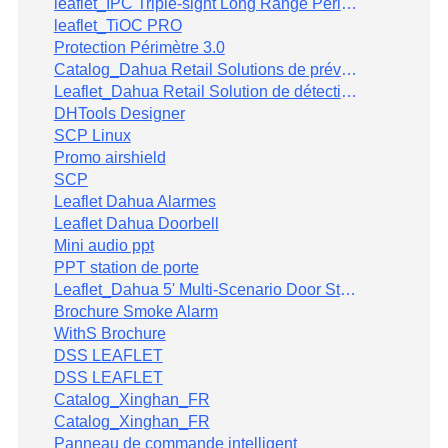
leaflet_IPC Triple-sight Long Range Perimeter Protection
leaflet_TiOC PRO
Protection Périmètre 3.0
Catalog_Dahua Retail Solutions de prévention des pertes _V1.0_FR 9032026
Leaflet_Dahua Retail Solution de détection des comportements suspects de vol à l'étalage V13032026
DHTools Designer
SCP Linux
Promo airshield
SCP
Leaflet Dahua Alarmes
Leaflet Dahua Doorbell
Mini audio ppt
PPT station de porte
Leaflet_Dahua 5' Multi-Scenario Door Station_FR
Brochure Smoke Alarm
WithS Brochure
DSS LEAFLET
DSS LEAFLET
Catalog_Xinghan_FR
Catalog_Xinghan_FR
Panneau de commande intelligent