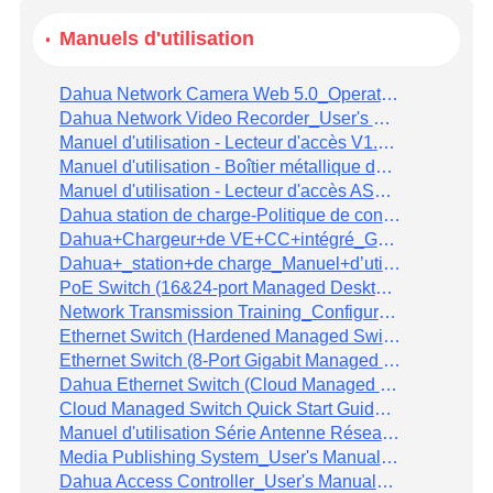
Manuels d'utilisation
Dahua Network Camera Web 5.0_Operation Manual_V1.0.6_2023
Dahua Network Video Recorder_User's Manual_V2.3.1_2023
Manuel d'utilisation - Lecteur d'accès V1.0.0
Manuel d'utilisation - Boîtier métallique de contrôle d'accès V1.0.0
Manuel d'utilisation - Lecteur d'accès ASR2100H
Dahua station de charge-Politique de confidentialité
Dahua+Chargeur+de VE+CC+intégré_Guide+de démarrage+rapide_V1.0.0
Dahua+_station+de charge_Manuel+d’utilisation_V1.0.0
PoE Switch (16&24-port Managed Desktop Switch)_Quick Start Guide_V1.0.1
Network Transmission Training_Configuration Guide_V1.0.0
Ethernet Switch (Hardened Managed Switch)_Quick Start Guide_V1.0.0
Ethernet Switch (8-Port Gigabit Managed Switch)_Quick Start Guide_V1.0.0
Dahua Ethernet Switch (Cloud Managed Switch)_Quick Start Guide_V1.0.1
Cloud Managed Switch Quick Start Guide V1.0.1
Manuel d'utilisation Série Antenne Réseau AM 2024
Media Publishing System_User's Manual_V3.0.0
Dahua Access Controller_User's Manual_V1.0.5