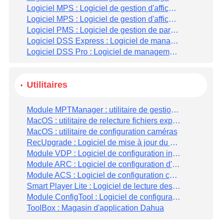
Logiciel MPS : Logiciel de gestion d'affichage publicitaire V2019
Logiciel MPS : Logiciel de gestion d'affichage publicitaire
Logiciel PMS : Logiciel de gestion de parking
Logiciel DSS Express : Logiciel de management vidéo Dahua simplifié (V8, 32 bits)
Logiciel DSS Pro : Logiciel de management vidéo Dahua (V8, 64 bits)
Utilitaires
Module MPTManager : utilitaire de gestion des caméras MPT
MacOS : utilitaire de relecture fichiers export vidéos
MacOS : utilitaire de configuration caméras
RecUpgrade : Logiciel de mise à jour du NKB1000
Module VDP : Logiciel de configuration interphonie
Module ARC : Logiciel de configuration d'alarme
Module ACS : Logiciel de configuration controle d'accès
Smart Player Lite : Logiciel de lecture des fichier vidéo DAHUA au format.DAV
Module ConfigTool : Logiciel de configuration caméras / enregistreurs vidéos
ToolBox : Magasin d'application Dahua