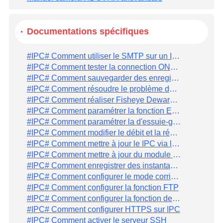
Documentations spécifiques
#IPC# Comment utiliser le SMTP sur un IPC avec Gmail
#IPC# Comment tester la connection ONVIF par ODM（onvif device manager)
#IPC# Comment sauvegarder des enregistrements et des instantanés sur un NAS
#IPC# Comment résoudre le problème du plugin IE
#IPC# Comment réaliser Fisheye Dewarping
#IPC# Comment paramétrer la fonction EPTZ
#IPC# Comment paramétrer la d'essuie-glace
#IPC# Comment modifier le débit et la résolution de la caméra par CGI
#IPC# Comment mettre à jour le IPC via le port série
#IPC# Comment mettre à jour du module 4G des IPC de la série 3241
#IPC# Comment enregistrer des instantanés programmée sur une carte SD
#IPC# Comment configurer le mode corridor
#IPC# Comment configurer la fonction FTP
#IPC# Comment configurer la fonction de comptage des personnes
#IPC# Comment configurer HTTPS sur IPC
#IPC# Comment activer le serveur SSH