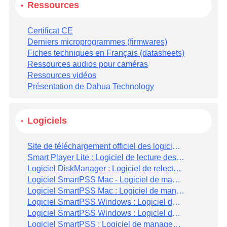
Ressources
Certificat CE
Derniers microprogrammes (firmwares)
Fiches techniques en Français (datasheets)
Ressources audios pour caméras
Ressources vidéos
Présentation de Dahua Technology
Logiciels
Site de téléchargement officiel des logiciels Dahua
Smart Player Lite : Logiciel de lecture des fichier video DAHUA au format.DAV
Logiciel DiskManager : Logiciel de relecture de disques dur d'enregistreurs Dahua
Logiciel SmartPSS Mac - Logiciel de management video (en Anglais, MAC OS Big Sur - ARM 64 Bits)
Logiciel SmartPSS Mac : Logiciel de management vidéo (en Anglais, MAC OS 64 bits)
Logiciel SmartPSS Windows : Logiciel de management vidéo (64 bits, nouvelle version)
Logiciel SmartPSS Windows : Logiciel de management vidéo (32 bits, nouvelle version)
Logiciel SmartPSS : Logiciel de management vidéo (32 bits, version stable)