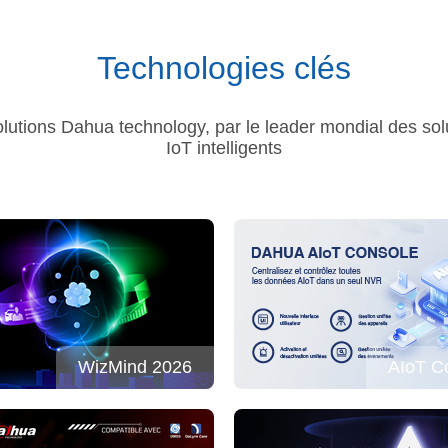
Technologies clés
lutions Dahua technology, par le leader mondial des solu
IoT intelligents
WizMind 2026
AIoT C