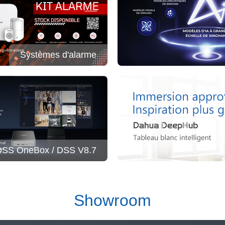
Systèmes d'alarme
DSS OneBox / DSS V8.7
Showroom