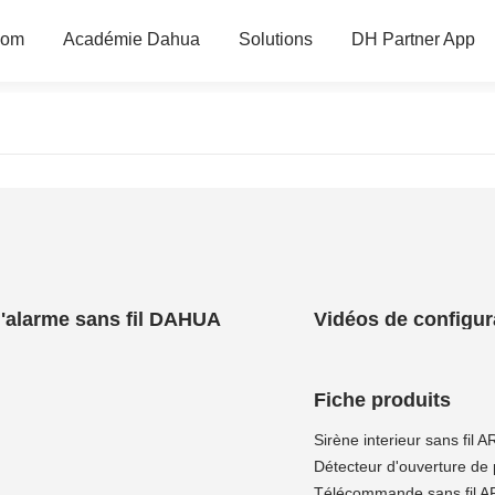
oom
Académie Dahua
Solutions
DH Partner App
d'alarme sans fil DAHUA
Vidéos de configur
Fiche produits
Sirène interieur sans fil
Détecteur d'ouverture de
Télécommande sans fil 