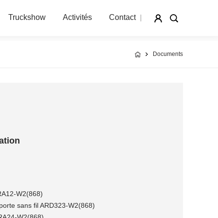
Truckshow
Activités
Contact
Documents
ation
 ARA12-W2(868)
 porte sans fil ARD323-W2(868)
ARA24-W2(868)