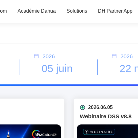
oom
Académie Dahua
Solutions
DH Partner App
2026
2026
05 juin
22 
2026.06.05
Webinaire DSS v8.8